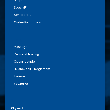
Shape
SpecialFit
SeniorenFit
Ouder-Kind fitness
Overig
Massage
Personal Training
Openingstijden
Huishoudelijk Reglement
Tarieven
Vacatures
Contact
PhysioFit