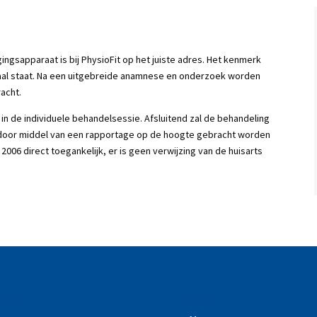
ngsapparaat is bij PhysioFit op het juiste adres. Het kenmerk
traal staat. Na een uitgebreide anamnese en onderzoek worden
acht.
 in de individuele behandelsessie. Afsluitend zal de behandeling
 door middel van een rapportage op de hoogte gebracht worden
 2006 direct toegankelijk, er is geen verwijzing van de huisarts
ess
Overig